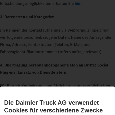
Entscheidungsmöglichkeiten erhalten Sie
hier
3. Datenarten und Kategorien
Im Rahmen der Kontaktaufnahme via Webformular speichern
wir folgende personenbezogene Daten: Name des Anfragenden,
Firma, Adresse, Kontaktdaten (Telefon, E-Mail) und
Fahrzeugidentifikationsnummer (sofern anfragerelevant).
4. Übertragung personenbezogener Daten an Dritte; Social
Plug-ins; Einsatz von Dienstleistern
Für Betrieb, Optimierung und Absicherung unserer Webseiten
setzen wir außerdem qualifizierte Dienstleister (u. a. IT-
Dienstleister, Marketing-Agenturen) ein. Personenbezogene
Daten geben wir an diese nur weiter, soweit dies erforderlich ist
für die Bereitstellung und Nutzung der Webseiten und deren