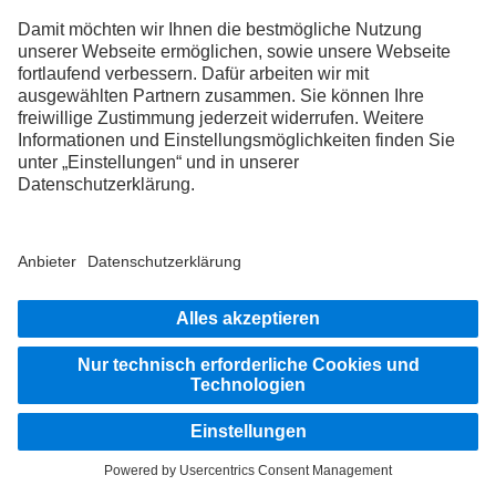
Funktionalitäten, zur Verfolgung berechtigter Interessen, zur
Erfüllung rechtlicher Verpflichtungen oder soweit Sie darin
eingewilligt haben. Nähere Angaben zu den Empfängern finden
Sie in unserem
Consent Management System
.
5. Erhebung und Verarbeitung Ihrer personenbezogenen
Daten
a. Es besteht keine Verpflichtung während des Besuchs unserer
Webseite, Ihre personenbezogenen Daten zur Verfügung zu
stellen. Allerdings besteht die Möglichkeit, dass bestimmte
Inhalte unserer Webseite von der Überlassung
personenbezogener Daten abhängen. Falls Sie in diesen Fällen
personenbezogene Daten nicht zur Verfügung stellen wollen,
kann dies dazu führen, dass Inhalte nicht oder nur
eingeschränkt dargestellt werden.